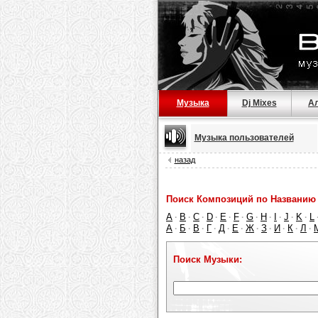
Музыка
Dj Mixes
А
Музыка пользователей
назад
Поиск Композиций по Названию 
A
B
C
D
E
F
G
H
I
J
K
L
·
·
·
·
·
·
·
·
·
·
·
А
Б
В
Г
Д
Е
Ж
З
И
К
Л
·
·
·
·
·
·
·
·
·
·
·
Поиск Музыки: