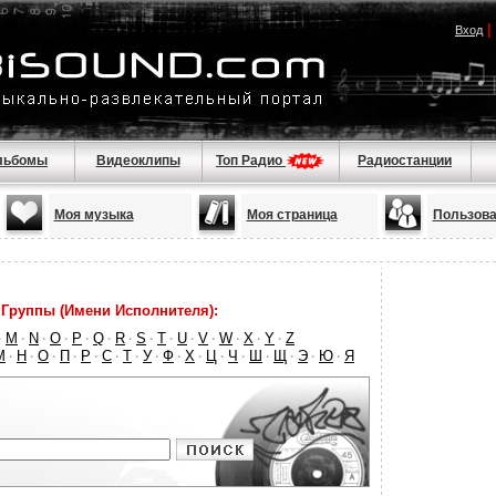
|
Вход
льбомы
Видеоклипы
Топ Радио
Радиостанции
Моя музыка
Моя страница
Пользова
Группы (Имени Исполнителя):
M
N
O
P
Q
R
S
T
U
V
W
X
Y
Z
·
·
·
·
·
·
·
·
·
·
·
·
·
·
М
Н
О
П
Р
С
Т
У
Ф
Х
Ц
Ч
Ш
Щ
Э
Ю
Я
·
·
·
·
·
·
·
·
·
·
·
·
·
·
·
·