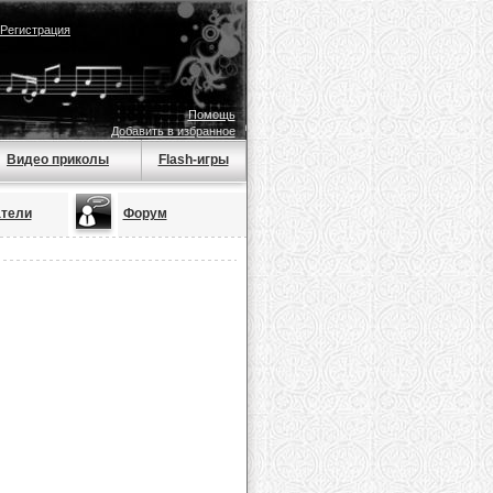
Регистрация
Помощь
Добавить в избранное
Видео приколы
Flash-игры
тели
Форум