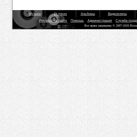
Музыка
Dj mixes
Альбомы
Видеоклипы
Реклама на сайте
Помощь
Администрация
Служба подд
Все права защищены © 2007-2026 Biso