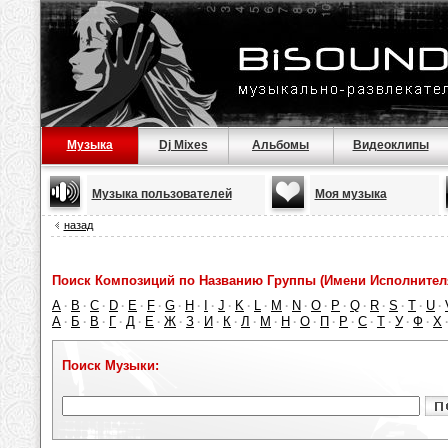
Музыка
Dj Mixes
Альбомы
Видеоклипы
Музыка пользователей
Моя музыка
назад
Поиск Композиций по Названию Группы (Имени Исполнител
A
B
C
D
E
F
G
H
I
J
K
L
M
N
O
P
Q
R
S
T
U
·
·
·
·
·
·
·
·
·
·
·
·
·
·
·
·
·
·
·
·
·
А
Б
В
Г
Д
Е
Ж
З
И
К
Л
М
Н
О
П
Р
С
Т
У
Ф
Х
·
·
·
·
·
·
·
·
·
·
·
·
·
·
·
·
·
·
·
·
Поиск Музыки: