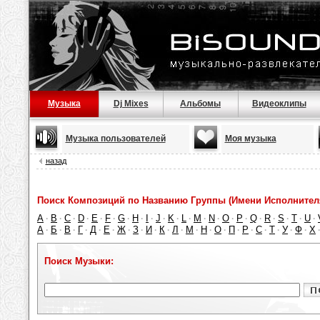
Музыка
Dj Mixes
Альбомы
Видеоклипы
Музыка пользователей
Моя музыка
назад
Поиск Композиций по Названию Группы (Имени Исполнител
A
B
C
D
E
F
G
H
I
J
K
L
M
N
O
P
Q
R
S
T
U
·
·
·
·
·
·
·
·
·
·
·
·
·
·
·
·
·
·
·
·
·
А
Б
В
Г
Д
Е
Ж
З
И
К
Л
М
Н
О
П
Р
С
Т
У
Ф
Х
·
·
·
·
·
·
·
·
·
·
·
·
·
·
·
·
·
·
·
·
Поиск Музыки: