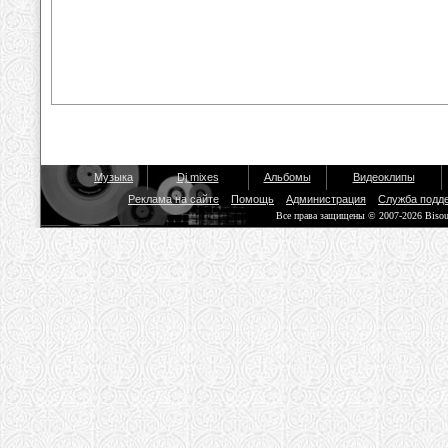
Музыка
Dj mixes
Альбомы
Видеоклипы
Реклама на сайте
Помощь
Администрация
Служба подд
Все права защищены © 2007-2026 Biso