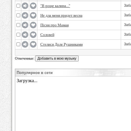
"В роще калина..."
Заб
Не дла меня придет весна
Заб
Пісня про Мамая
Заб
Соловей
Заб
Стелися Доле Рушниками
Заб
Отмеченные:
Популярное в сети