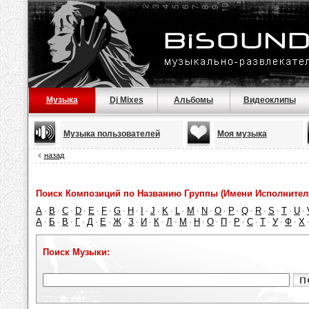
Музыка
Dj Mixes
Альбомы
Видеоклипы
Музыка пользователей
Моя музыка
назад
Поиск Композиций по Названию Группы (Имени Исполнител
A
B
C
D
E
F
G
H
I
J
K
L
M
N
O
P
Q
R
S
T
U
·
·
·
·
·
·
·
·
·
·
·
·
·
·
·
·
·
·
·
·
·
А
Б
В
Г
Д
Е
Ж
З
И
К
Л
М
Н
О
П
Р
С
Т
У
Ф
Х
·
·
·
·
·
·
·
·
·
·
·
·
·
·
·
·
·
·
·
·
Поиск Музыки: