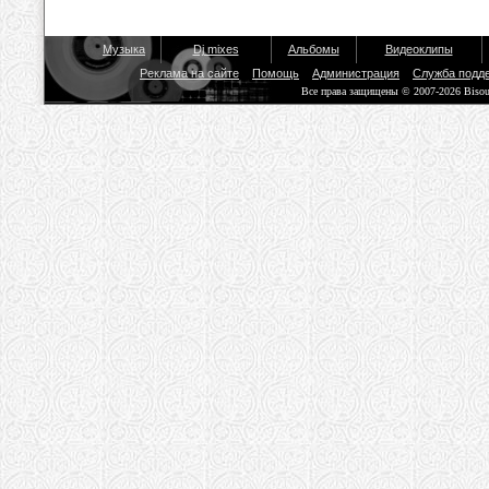
Музыка
Dj mixes
Альбомы
Видеоклипы
Реклама на сайте
Помощь
Администрация
Служба подд
Все права защищены © 2007-2026 Biso