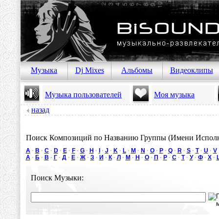
Музыка
Dj Mixes
Альбомы
Видеоклипы
Музыка пользователей
Моя музыка
назад
Поиск Композиций по Названию Группы (Имени Исполн
A
·
B
·
C
·
D
·
E
·
F
·
G
·
H
·
I
·
J
·
K
·
L
·
M
·
N
·
O
·
P
·
Q
·
R
·
S
·
T
·
U
·
V
А
·
Б
·
В
·
Г
·
Д
·
Е
·
Ж
·
З
·
И
·
К
·
Л
·
М
·
Н
·
О
·
П
·
Р
·
С
·
Т
·
У
·
Ф
·
Х
·
Поиск Музыки: