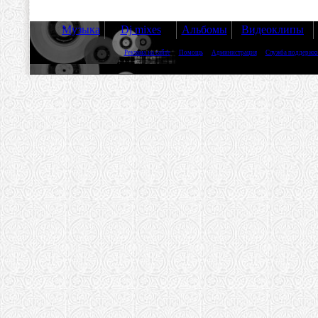
Музыка
Dj mixes
Альбомы
Видеоклипы
Реклама на сайте
Помощь
Администрация
Служба поддержк
Все права защищены © 2007-2026 Bisou