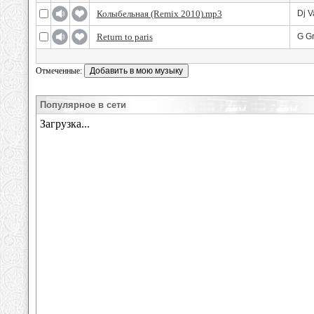
Колыбельная (Remix 2010).mp3
Dj V
Return to paris
G Gr
Отмеченные:
Популярное в сети