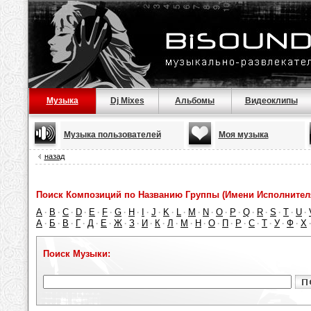
Музыка
Dj Mixes
Альбомы
Видеоклипы
Музыка пользователей
Моя музыка
назад
Поиск Композиций по Названию Группы (Имени Исполнител
A
B
C
D
E
F
G
H
I
J
K
L
M
N
O
P
Q
R
S
T
U
·
·
·
·
·
·
·
·
·
·
·
·
·
·
·
·
·
·
·
·
·
А
Б
В
Г
Д
Е
Ж
З
И
К
Л
М
Н
О
П
Р
С
Т
У
Ф
Х
·
·
·
·
·
·
·
·
·
·
·
·
·
·
·
·
·
·
·
·
Поиск Музыки: