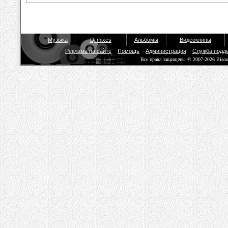
Музыка
Dj mixes
Альбомы
Видеоклипы
Реклама на сайте
Помощь
Администрация
Служба подд
Все права защищены © 2007-2026 Biso