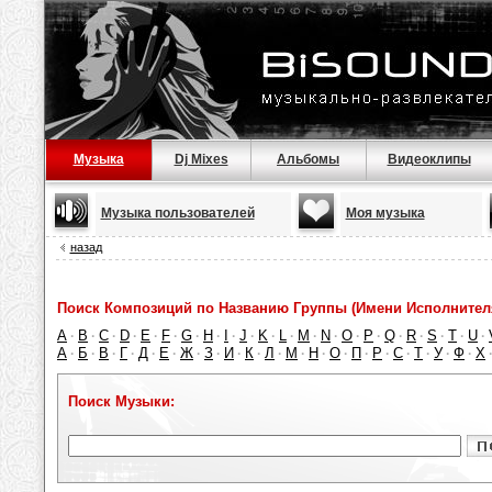
Музыка
Dj Mixes
Альбомы
Видеоклипы
Музыка пользователей
Моя музыка
назад
Поиск Композиций по Названию Группы (Имени Исполнител
A
B
C
D
E
F
G
H
I
J
K
L
M
N
O
P
Q
R
S
T
U
·
·
·
·
·
·
·
·
·
·
·
·
·
·
·
·
·
·
·
·
·
А
Б
В
Г
Д
Е
Ж
З
И
К
Л
М
Н
О
П
Р
С
Т
У
Ф
Х
·
·
·
·
·
·
·
·
·
·
·
·
·
·
·
·
·
·
·
·
Поиск Музыки: