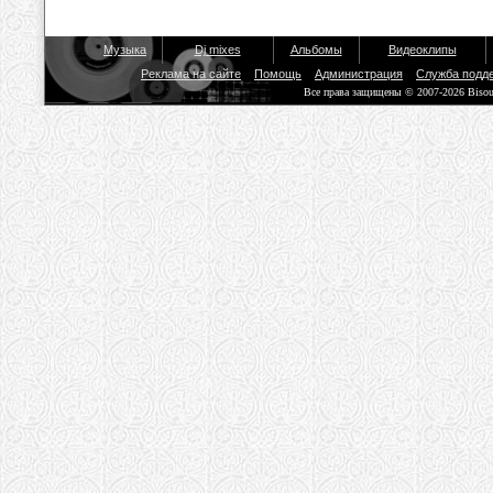
Музыка
Dj mixes
Альбомы
Видеоклипы
Реклама на сайте
Помощь
Администрация
Служба подд
Все права защищены © 2007-2026 Biso