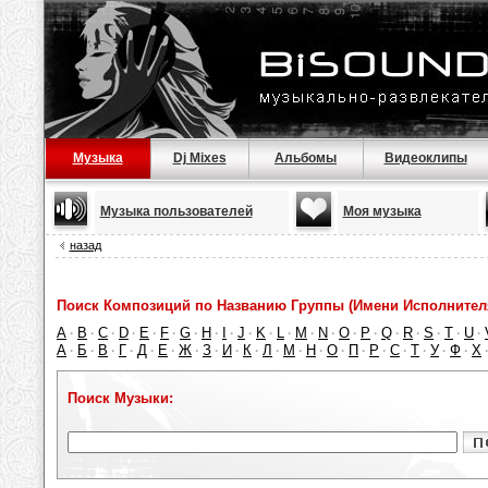
Музыка
Dj Mixes
Альбомы
Видеоклипы
Музыка пользователей
Моя музыка
назад
Поиск Композиций по Названию Группы (Имени Исполнител
A
B
C
D
E
F
G
H
I
J
K
L
M
N
O
P
Q
R
S
T
U
·
·
·
·
·
·
·
·
·
·
·
·
·
·
·
·
·
·
·
·
·
А
Б
В
Г
Д
Е
Ж
З
И
К
Л
М
Н
О
П
Р
С
Т
У
Ф
Х
·
·
·
·
·
·
·
·
·
·
·
·
·
·
·
·
·
·
·
·
Поиск Музыки: