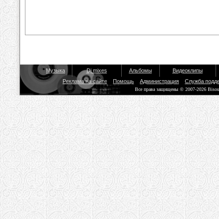
Музыка
Dj mixes
Альбомы
Видеоклипы
Реклама на сайте
Помощь
Администрация
Служба подд
Все права защищены © 2007-2026 Biso