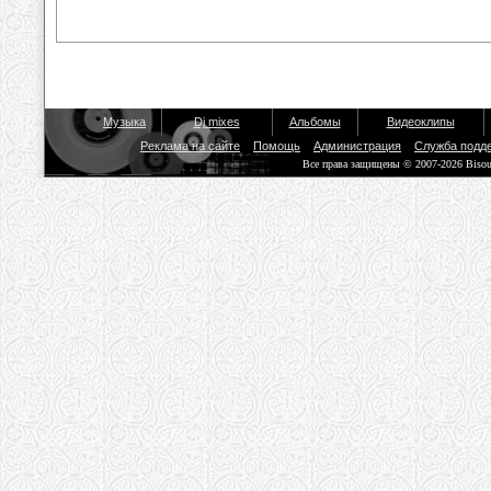
Музыка
Dj mixes
Альбомы
Видеоклипы
Реклама на сайте
Помощь
Администрация
Служба подд
Все права защищены © 2007-2026 Biso