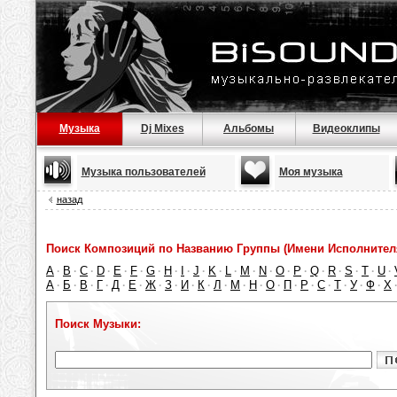
Музыка
Dj Mixes
Альбомы
Видеоклипы
Музыка пользователей
Моя музыка
назад
Поиск Композиций по Названию Группы (Имени Исполнител
A
B
C
D
E
F
G
H
I
J
K
L
M
N
O
P
Q
R
S
T
U
·
·
·
·
·
·
·
·
·
·
·
·
·
·
·
·
·
·
·
·
·
А
Б
В
Г
Д
Е
Ж
З
И
К
Л
М
Н
О
П
Р
С
Т
У
Ф
Х
·
·
·
·
·
·
·
·
·
·
·
·
·
·
·
·
·
·
·
·
Поиск Музыки: