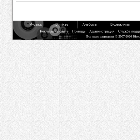
Музыка
Dj mixes
Альбомы
Видеоклипы
Реклама на сайте
Помощь
Администрация
Служба подд
Все права защищены © 2007-2026 Biso