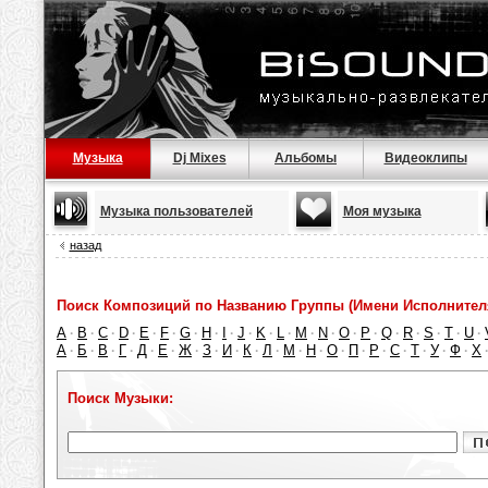
Музыка
Dj Mixes
Альбомы
Видеоклипы
Музыка пользователей
Моя музыка
назад
Поиск Композиций по Названию Группы (Имени Исполнител
A
B
C
D
E
F
G
H
I
J
K
L
M
N
O
P
Q
R
S
T
U
·
·
·
·
·
·
·
·
·
·
·
·
·
·
·
·
·
·
·
·
·
А
Б
В
Г
Д
Е
Ж
З
И
К
Л
М
Н
О
П
Р
С
Т
У
Ф
Х
·
·
·
·
·
·
·
·
·
·
·
·
·
·
·
·
·
·
·
·
Поиск Музыки: