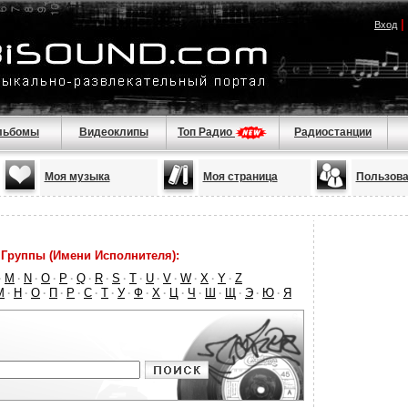
|
Вход
льбомы
Видеоклипы
Топ Радио
Радиостанции
Моя музыка
Моя страница
Пользова
Группы (Имени Исполнителя):
M
N
O
P
Q
R
S
T
U
V
W
X
Y
Z
·
·
·
·
·
·
·
·
·
·
·
·
·
·
М
Н
О
П
Р
С
Т
У
Ф
Х
Ц
Ч
Ш
Щ
Э
Ю
Я
·
·
·
·
·
·
·
·
·
·
·
·
·
·
·
·