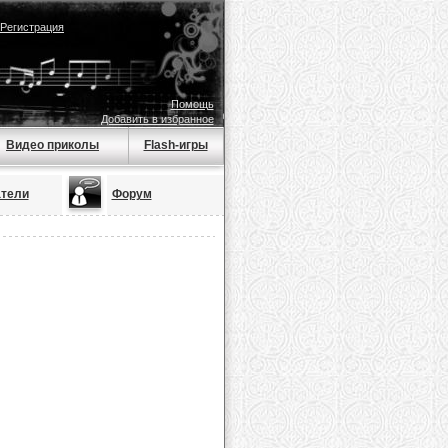
Регистрация
Помощь
Добавить в избранное
Видео приколы
Flash-игры
тели
Форум