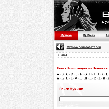
Музыка
Dj Mixes
А
Музыка пользователей
назад
Поиск Композиций по Названию 
A
B
C
D
E
F
G
H
I
J
K
L
·
·
·
·
·
·
·
·
·
·
·
А
Б
В
Г
Д
Е
Ж
З
И
К
Л
·
·
·
·
·
·
·
·
·
·
·
Поиск Музыки: