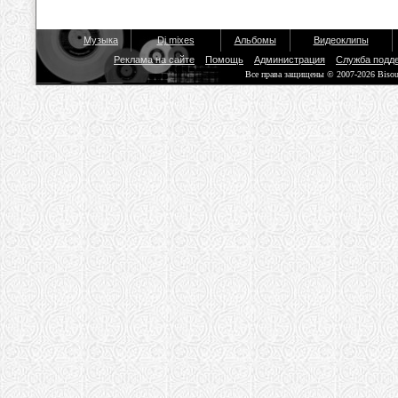
Музыка
Dj mixes
Альбомы
Видеоклипы
Реклама на сайте
Помощь
Администрация
Служба подд
Все права защищены © 2007-2026 Biso