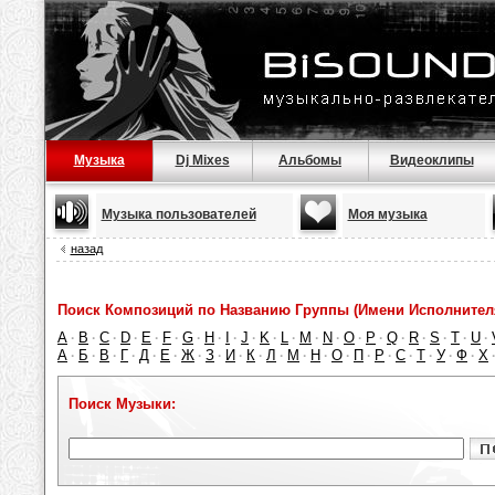
Музыка
Dj Mixes
Альбомы
Видеоклипы
Музыка пользователей
Моя музыка
назад
Поиск Композиций по Названию Группы (Имени Исполнител
A
B
C
D
E
F
G
H
I
J
K
L
M
N
O
P
Q
R
S
T
U
·
·
·
·
·
·
·
·
·
·
·
·
·
·
·
·
·
·
·
·
·
А
Б
В
Г
Д
Е
Ж
З
И
К
Л
М
Н
О
П
Р
С
Т
У
Ф
Х
·
·
·
·
·
·
·
·
·
·
·
·
·
·
·
·
·
·
·
·
Поиск Музыки: