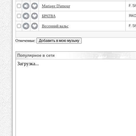
Mariage D'amour
F. S
БРАТВА
ЯКО
Весенний вальс
F. S
Отмеченные:
Популярное в сети