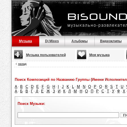
Музыка
Dj Mixes
Альбомы
Видеоклипы
Музыка пользователей
Моя музыка
назад
Поиск Композиций по Названию Группы (Имени Исполнител
A
B
C
D
E
F
G
H
I
J
K
L
M
N
O
P
Q
R
S
T
U
·
·
·
·
·
·
·
·
·
·
·
·
·
·
·
·
·
·
·
·
·
А
Б
В
Г
Д
Е
Ж
З
И
К
Л
М
Н
О
П
Р
С
Т
У
Ф
Х
·
·
·
·
·
·
·
·
·
·
·
·
·
·
·
·
·
·
·
·
Поиск Музыки: