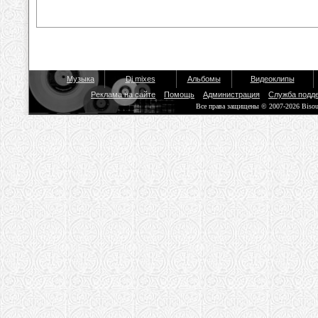
Музыка
Dj mixes
Альбомы
Видеоклипы
Реклама на сайте
Помощь
Администрация
Служба подд
Все права защищены © 2007-2026 Biso