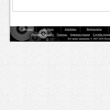
Музыка
Dj mixes
Альбомы
Видеоклипы
Реклама на сайте
Помощь
Администрация
Служба подд
Все права защищены © 2007-2026 Biso