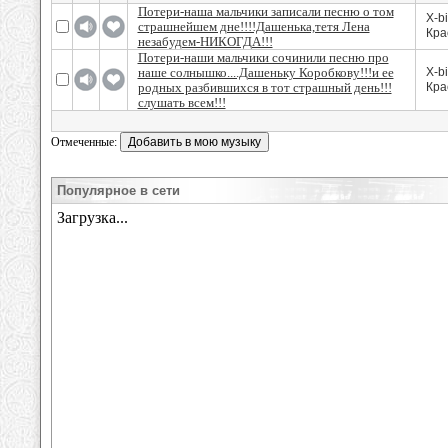
Потери-наша мальчики записали песню о том
X-b
страшнейшем дне!!!!Дашенька,тетя Лена
Кра
незабудем-НИКОГДА!!!
Потери-наши мальчики сочинили песню про
наше солнышко....Дашеньку Коробкову!!!и ее
X-b
родных разбившихся в тот страшный день!!!
Кра
слушать всем!!!
Отмеченные:
Популярное в сети