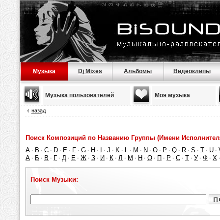
Музыка
Dj Mixes
Альбомы
Видеоклипы
Музыка пользователей
Моя музыка
назад
Поиск Композиций по Названию Группы (Имени Исполнител
A
B
C
D
E
F
G
H
I
J
K
L
M
N
O
P
Q
R
S
T
U
·
·
·
·
·
·
·
·
·
·
·
·
·
·
·
·
·
·
·
·
·
А
Б
В
Г
Д
Е
Ж
З
И
К
Л
М
Н
О
П
Р
С
Т
У
Ф
Х
·
·
·
·
·
·
·
·
·
·
·
·
·
·
·
·
·
·
·
·
Поиск Музыки: