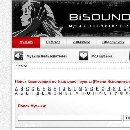
Музыка
Dj Mixes
Альбомы
Видеоклипы
Музыка пользователей
Моя музыка
назад
Поиск Композиций по Названию Группы (Имени Исполнител
A
B
C
D
E
F
G
H
I
J
K
L
M
N
O
P
Q
R
S
T
U
·
·
·
·
·
·
·
·
·
·
·
·
·
·
·
·
·
·
·
·
·
А
Б
В
Г
Д
Е
Ж
З
И
К
Л
М
Н
О
П
Р
С
Т
У
Ф
Х
·
·
·
·
·
·
·
·
·
·
·
·
·
·
·
·
·
·
·
·
Поиск Музыки: