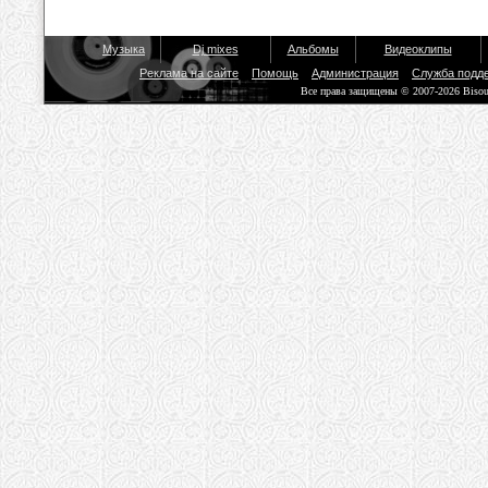
Музыка
Dj mixes
Альбомы
Видеоклипы
Реклама на сайте
Помощь
Администрация
Служба подд
Все права защищены © 2007-2026 Biso