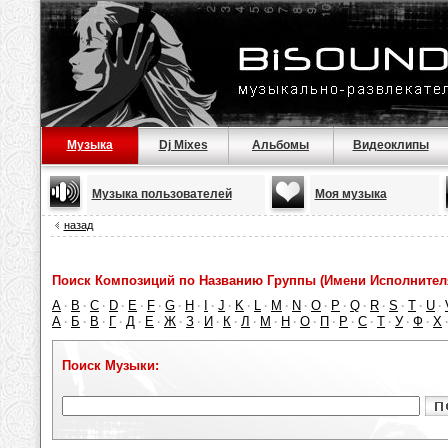
Музыка
Dj Mixes
Альбомы
Видеоклипы
Музыка пользователей
Моя музыка
назад
Поиск Композиций по Названию Группы (Имени Исполнител
A
B
C
D
E
F
G
H
I
J
K
L
M
N
O
P
Q
R
S
T
U
·
·
·
·
·
·
·
·
·
·
·
·
·
·
·
·
·
·
·
·
·
А
Б
В
Г
Д
Е
Ж
З
И
К
Л
М
Н
О
П
Р
С
Т
У
Ф
Х
·
·
·
·
·
·
·
·
·
·
·
·
·
·
·
·
·
·
·
·
Поиск Музыки: