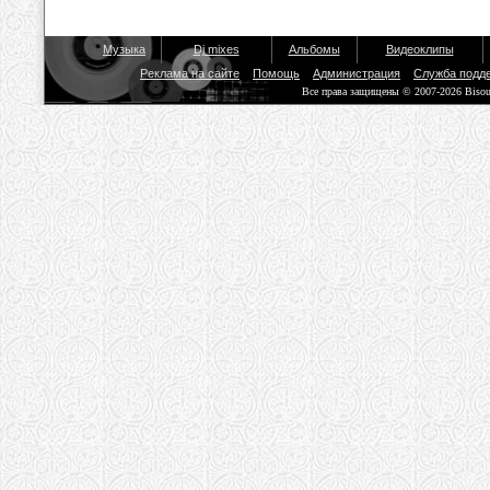
Музыка
Dj mixes
Альбомы
Видеоклипы
Реклама на сайте
Помощь
Администрация
Служба подд
Все права защищены © 2007-2026 Biso