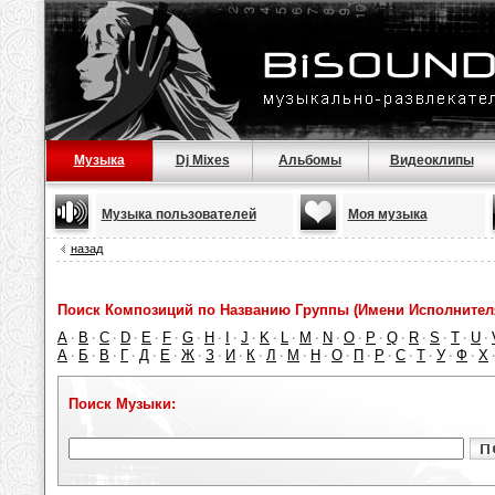
Музыка
Dj Mixes
Альбомы
Видеоклипы
Музыка пользователей
Моя музыка
назад
Поиск Композиций по Названию Группы (Имени Исполнител
A
B
C
D
E
F
G
H
I
J
K
L
M
N
O
P
Q
R
S
T
U
·
·
·
·
·
·
·
·
·
·
·
·
·
·
·
·
·
·
·
·
·
А
Б
В
Г
Д
Е
Ж
З
И
К
Л
М
Н
О
П
Р
С
Т
У
Ф
Х
·
·
·
·
·
·
·
·
·
·
·
·
·
·
·
·
·
·
·
·
Поиск Музыки: