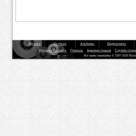
Музыка
Dj mixes
Альбомы
Видеоклипы
Реклама на сайте
Помощь
Администрация
Служба подд
Все права защищены © 2007-2026 Biso