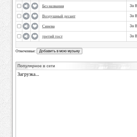
Без названия
За 
Воздушный десант
За 
Синева
За 
третий тост
За 
Отмеченные:
Популярное в сети