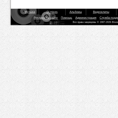
Музыка
Dj mixes
Альбомы
Видеоклипы
Реклама на сайте
Помощь
Администрация
Служба подд
Все права защищены © 2007-2026 Biso