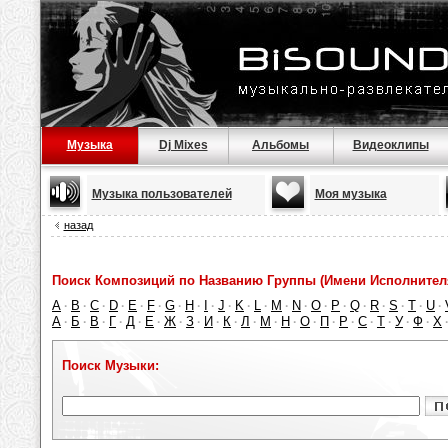
Музыка
Dj Mixes
Альбомы
Видеоклипы
Музыка пользователей
Моя музыка
назад
Поиск Композиций по Названию Группы (Имени Исполнител
A
B
C
D
E
F
G
H
I
J
K
L
M
N
O
P
Q
R
S
T
U
·
·
·
·
·
·
·
·
·
·
·
·
·
·
·
·
·
·
·
·
·
А
Б
В
Г
Д
Е
Ж
З
И
К
Л
М
Н
О
П
Р
С
Т
У
Ф
Х
·
·
·
·
·
·
·
·
·
·
·
·
·
·
·
·
·
·
·
·
Поиск Музыки: