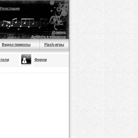
Регистрация
Помощь
Добавить в избранное
Видео приколы
Flash-игры
тели
Форум