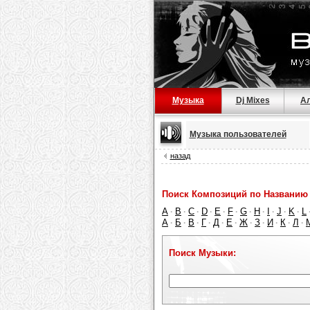
Музыка
Dj Mixes
А
Музыка пользователей
назад
Поиск Композиций по Названию 
A
B
C
D
E
F
G
H
I
J
K
L
·
·
·
·
·
·
·
·
·
·
·
А
Б
В
Г
Д
Е
Ж
З
И
К
Л
·
·
·
·
·
·
·
·
·
·
·
Поиск Музыки: