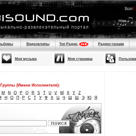
|
Вход
льбомы
Видеоклипы
Топ Радио
Радиостанции
Моя музыка
Моя страница
Пользова
Группы (Имени Исполнителя):
M
N
O
P
Q
R
S
T
U
V
W
X
Y
Z
·
·
·
·
·
·
·
·
·
·
·
·
·
·
М
Н
О
П
Р
С
Т
У
Ф
Х
Ц
Ч
Ш
Щ
Э
Ю
Я
·
·
·
·
·
·
·
·
·
·
·
·
·
·
·
·