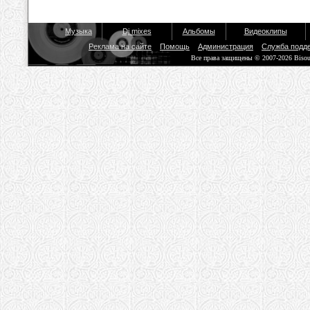
Музыка
Dj mixes
Альбомы
Видеоклипы
Реклама на сайте
Помощь
Администрация
Служба подд
Все права защищены © 2007-2026 Biso