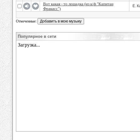
Вот какая - то лошадка (из к/ф "Капитан
Е. К
Фракасс")
Отмеченные:
Популярное в сети