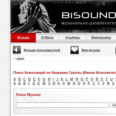
Музыка
Dj Mixes
Альбомы
Видеоклипы
Музыка пользователей
Моя музыка
назад
Поиск Композиций по Названию Группы (Имени Исполнител
A
B
C
D
E
F
G
H
I
J
K
L
M
N
O
P
Q
R
S
T
U
·
·
·
·
·
·
·
·
·
·
·
·
·
·
·
·
·
·
·
·
·
А
Б
В
Г
Д
Е
Ж
З
И
К
Л
М
Н
О
П
Р
С
Т
У
Ф
Х
·
·
·
·
·
·
·
·
·
·
·
·
·
·
·
·
·
·
·
·
Поиск Музыки: