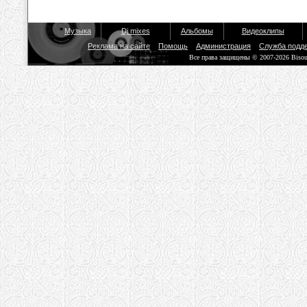
Музыка
Dj mixes
Альбомы
Видеоклипы
Реклама на сайте
Помощь
Администрация
Служба подд
Все права защищены © 2007-2026 Biso