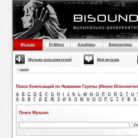
Музыка
Dj Mixes
Альбомы
Видеоклипы
Музыка пользователей
Моя музыка
назад
Поиск Композиций по Названию Группы (Имени Исполнител
A
B
C
D
E
F
G
H
I
J
K
L
M
N
O
P
Q
R
S
T
U
·
·
·
·
·
·
·
·
·
·
·
·
·
·
·
·
·
·
·
·
·
А
Б
В
Г
Д
Е
Ж
З
И
К
Л
М
Н
О
П
Р
С
Т
У
Ф
Х
·
·
·
·
·
·
·
·
·
·
·
·
·
·
·
·
·
·
·
·
Поиск Музыки: