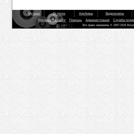
Музыка
Dj mixes
Альбомы
Видеоклипы
Реклама на сайте
Помощь
Администрация
Служба подд
Все права защищены © 2007-2026 Biso