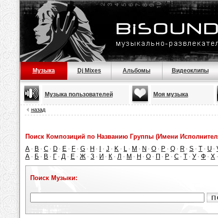
Музыка
Dj Mixes
Альбомы
Видеоклипы
Музыка пользователей
Моя музыка
назад
Поиск Композиций по Названию Группы (Имени Исполнител
A
B
C
D
E
F
G
H
I
J
K
L
M
N
O
P
Q
R
S
T
U
·
·
·
·
·
·
·
·
·
·
·
·
·
·
·
·
·
·
·
·
·
А
Б
В
Г
Д
Е
Ж
З
И
К
Л
М
Н
О
П
Р
С
Т
У
Ф
Х
·
·
·
·
·
·
·
·
·
·
·
·
·
·
·
·
·
·
·
·
Поиск Музыки: