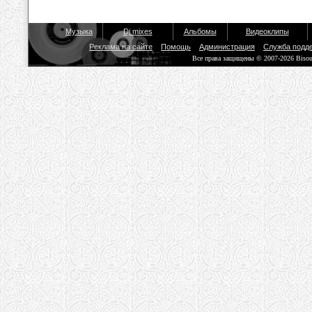
Музыка
Dj mixes
Альбомы
Видеоклипы
Реклама на сайте
Помощь
Администрация
Служба подд
Все права защищены © 2007-2026 Biso