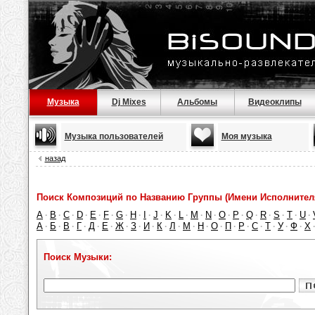
Музыка
Dj Mixes
Альбомы
Видеоклипы
Музыка пользователей
Моя музыка
назад
Поиск Композиций по Названию Группы (Имени Исполнител
A
B
C
D
E
F
G
H
I
J
K
L
M
N
O
P
Q
R
S
T
U
·
·
·
·
·
·
·
·
·
·
·
·
·
·
·
·
·
·
·
·
·
А
Б
В
Г
Д
Е
Ж
З
И
К
Л
М
Н
О
П
Р
С
Т
У
Ф
Х
·
·
·
·
·
·
·
·
·
·
·
·
·
·
·
·
·
·
·
·
Поиск Музыки: