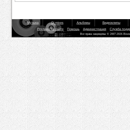
Музыка
Dj mixes
Альбомы
Видеоклипы
Реклама на сайте
Помощь
Администрация
Служба подд
Все права защищены © 2007-2026 Biso