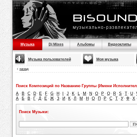
Музыка
Dj Mixes
Альбомы
Видеоклипы
Музыка пользователей
Моя музыка
назад
Поиск Композиций по Названию Группы (Имени Исполнител
A
B
C
D
E
F
G
H
I
J
K
L
M
N
O
P
Q
R
S
T
U
·
·
·
·
·
·
·
·
·
·
·
·
·
·
·
·
·
·
·
·
·
А
Б
В
Г
Д
Е
Ж
З
И
К
Л
М
Н
О
П
Р
С
Т
У
Ф
Х
·
·
·
·
·
·
·
·
·
·
·
·
·
·
·
·
·
·
·
·
Поиск Музыки: