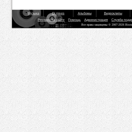
Музыка
Dj mixes
Альбомы
Видеоклипы
Реклама на сайте
Помощь
Администрация
Служба подд
Все права защищены © 2007-2026 Biso