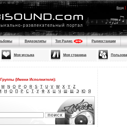
|
Вход
льбомы
Видеоклипы
Топ Радио
Радиостанции
Моя музыка
Моя страница
Пользова
Группы (Имени Исполнителя):
M
N
O
P
Q
R
S
T
U
V
W
X
Y
Z
·
·
·
·
·
·
·
·
·
·
·
·
·
·
М
Н
О
П
Р
С
Т
У
Ф
Х
Ц
Ч
Ш
Щ
Э
Ю
Я
·
·
·
·
·
·
·
·
·
·
·
·
·
·
·
·