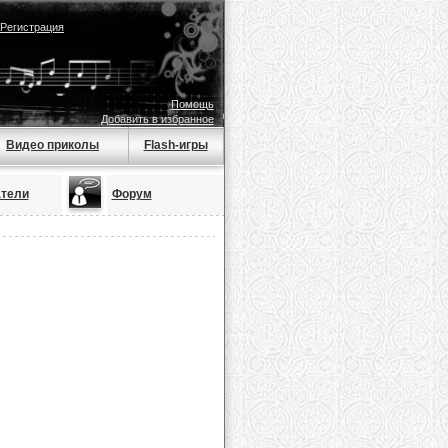
Регистрация
Помощь
Добавить в избранное
Видео приколы
Flash-игры
тели
Форум