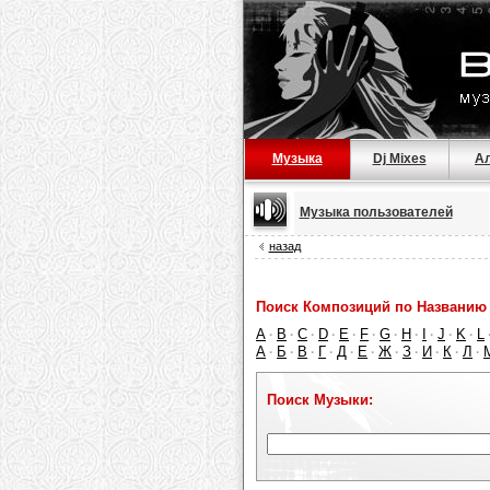
Музыка
Dj Mixes
А
Музыка пользователей
назад
Поиск Композиций по Названию 
A
B
C
D
E
F
G
H
I
J
K
L
·
·
·
·
·
·
·
·
·
·
·
А
Б
В
Г
Д
Е
Ж
З
И
К
Л
·
·
·
·
·
·
·
·
·
·
·
Поиск Музыки: