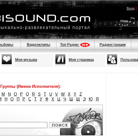
|
Вход
льбомы
Видеоклипы
Топ Радио
Радиостанции
Моя музыка
Моя страница
Пользова
Группы (Имени Исполнителя):
M
N
O
P
Q
R
S
T
U
V
W
X
Y
Z
·
·
·
·
·
·
·
·
·
·
·
·
·
·
М
Н
О
П
Р
С
Т
У
Ф
Х
Ц
Ч
Ш
Щ
Э
Ю
Я
·
·
·
·
·
·
·
·
·
·
·
·
·
·
·
·