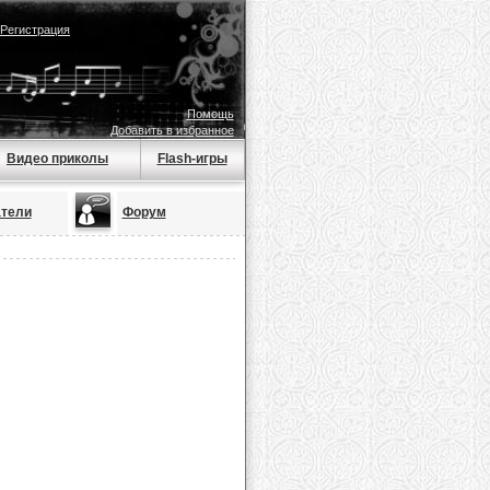
Регистрация
Помощь
Добавить в избранное
Видео приколы
Flash-игры
тели
Форум