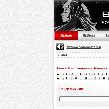
Музыка
Dj Mixes
А
Музыка пользователей
назад
Поиск Композиций по Названию 
A
B
C
D
E
F
G
H
I
J
K
L
·
·
·
·
·
·
·
·
·
·
·
А
Б
В
Г
Д
Е
Ж
З
И
К
Л
·
·
·
·
·
·
·
·
·
·
·
Поиск Музыки: