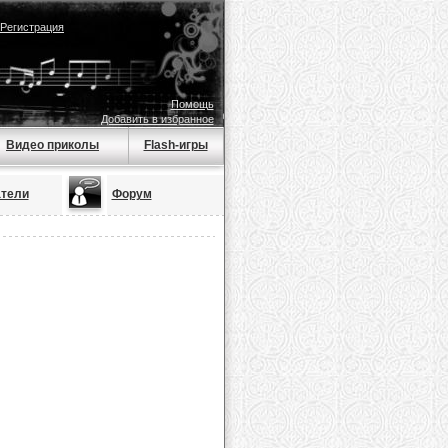
Регистрация
Помощь
Добавить в избранное
Видео приколы
Flash-игры
тели
Форум