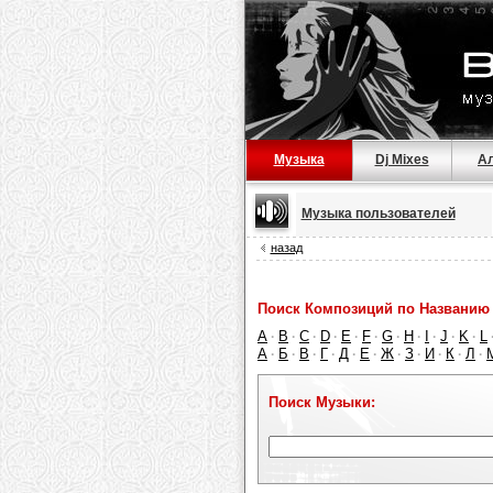
Музыка
Dj Mixes
А
Музыка пользователей
назад
Поиск Композиций по Названию 
A
B
C
D
E
F
G
H
I
J
K
L
·
·
·
·
·
·
·
·
·
·
·
А
Б
В
Г
Д
Е
Ж
З
И
К
Л
·
·
·
·
·
·
·
·
·
·
·
Поиск Музыки: