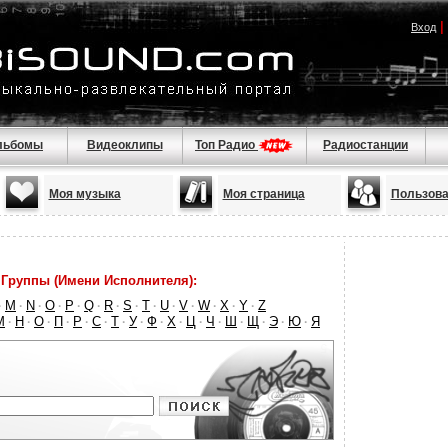
|
Вход
льбомы
Видеоклипы
Топ Радио
Радиостанции
Моя музыка
Моя страница
Пользова
Группы (Имени Исполнителя):
M
N
O
P
Q
R
S
T
U
V
W
X
Y
Z
·
·
·
·
·
·
·
·
·
·
·
·
·
·
М
Н
О
П
Р
С
Т
У
Ф
Х
Ц
Ч
Ш
Щ
Э
Ю
Я
·
·
·
·
·
·
·
·
·
·
·
·
·
·
·
·