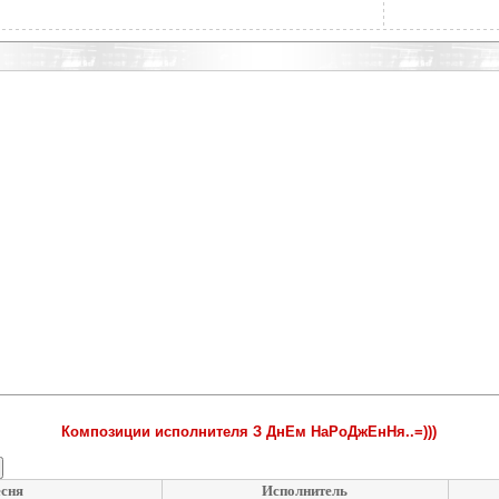
Композиции исполнителя З ДнЕм НаРоДжЕнНя..=)))
сня
Исполнитель