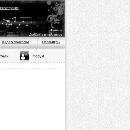
Регистрация
Помощь
Добавить в избранное
Видео приколы
Flash-игры
тели
Форум