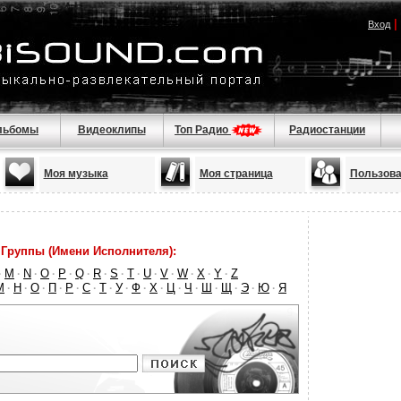
|
Вход
льбомы
Видеоклипы
Топ Радио
Радиостанции
Моя музыка
Моя страница
Пользова
Группы (Имени Исполнителя):
M
N
O
P
Q
R
S
T
U
V
W
X
Y
Z
·
·
·
·
·
·
·
·
·
·
·
·
·
·
М
Н
О
П
Р
С
Т
У
Ф
Х
Ц
Ч
Ш
Щ
Э
Ю
Я
·
·
·
·
·
·
·
·
·
·
·
·
·
·
·
·