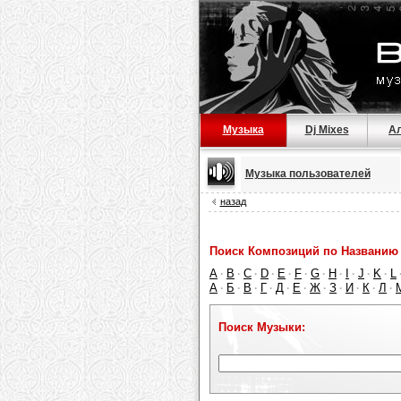
Музыка
Dj Mixes
А
Музыка пользователей
назад
Поиск Композиций по Названию 
A
B
C
D
E
F
G
H
I
J
K
L
·
·
·
·
·
·
·
·
·
·
·
А
Б
В
Г
Д
Е
Ж
З
И
К
Л
·
·
·
·
·
·
·
·
·
·
·
Поиск Музыки: