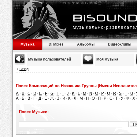
Музыка
Dj Mixes
Альбомы
Видеоклипы
Музыка пользователей
Моя музыка
назад
Поиск Композиций по Названию Группы (Имени Исполнител
A
B
C
D
E
F
G
H
I
J
K
L
M
N
O
P
Q
R
S
T
U
·
·
·
·
·
·
·
·
·
·
·
·
·
·
·
·
·
·
·
·
·
А
Б
В
Г
Д
Е
Ж
З
И
К
Л
М
Н
О
П
Р
С
Т
У
Ф
Х
·
·
·
·
·
·
·
·
·
·
·
·
·
·
·
·
·
·
·
·
Поиск Музыки: