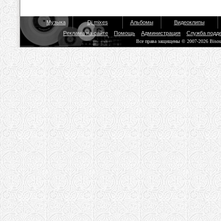
Музыка
Dj mixes
Альбомы
Видеоклипы
Реклама на сайте
Помощь
Администрация
Служба подд
Все права защищены © 2007-2026 Biso