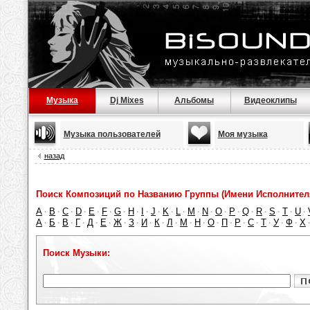
Музыка
Dj Mixes
Альбомы
Видеоклипы
Музыка пользователей
Моя музыка
назад
Поиск Композиций по Названию Группы (Имени Исполнител
A
B
C
D
E
F
G
H
I
J
K
L
M
N
O
P
Q
R
S
T
U
·
·
·
·
·
·
·
·
·
·
·
·
·
·
·
·
·
·
·
·
·
А
Б
В
Г
Д
Е
Ж
З
И
К
Л
М
Н
О
П
Р
С
Т
У
Ф
Х
·
·
·
·
·
·
·
·
·
·
·
·
·
·
·
·
·
·
·
·
Поиск Музыки: