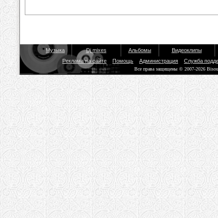
Музыка
Dj mixes
Альбомы
Видеоклипы
Реклама на сайте
Помощь
Администрация
Служба подд
Все права защищены © 2007-2026 Biso