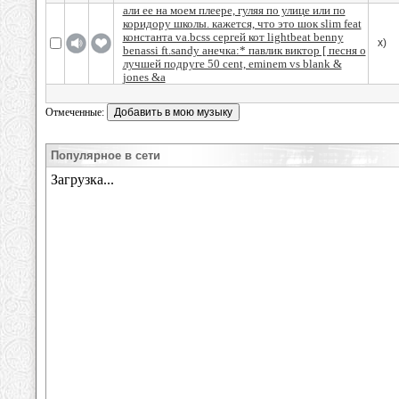
али ее на моем плеере, гуляя по улице или по
коридору школы. кажется, что это шок slim feat
константа va.bcss сергей кот lightbeat benny
x)
benassi ft.sandy анечка:* павлик виктор [ песня о
лучшей подруге 50 cent, eminem vs blank &
jones &a
Отмеченные:
Популярное в сети