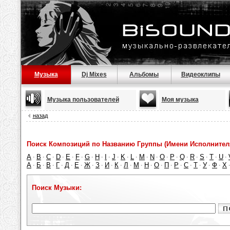
Музыка
Dj Mixes
Альбомы
Видеоклипы
Музыка пользователей
Моя музыка
назад
Поиск Композиций по Названию Группы (Имени Исполнител
A
B
C
D
E
F
G
H
I
J
K
L
M
N
O
P
Q
R
S
T
U
·
·
·
·
·
·
·
·
·
·
·
·
·
·
·
·
·
·
·
·
·
А
Б
В
Г
Д
Е
Ж
З
И
К
Л
М
Н
О
П
Р
С
Т
У
Ф
Х
·
·
·
·
·
·
·
·
·
·
·
·
·
·
·
·
·
·
·
·
Поиск Музыки: