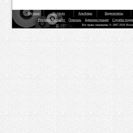
Музыка
Dj mixes
Альбомы
Видеоклипы
Реклама на сайте
Помощь
Администрация
Служба подд
Все права защищены © 2007-2026 Biso