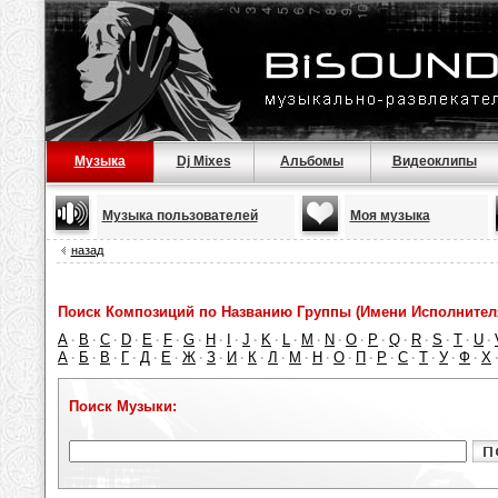
Музыка
Dj Mixes
Альбомы
Видеоклипы
Музыка пользователей
Моя музыка
назад
Поиск Композиций по Названию Группы (Имени Исполнител
A
B
C
D
E
F
G
H
I
J
K
L
M
N
O
P
Q
R
S
T
U
·
·
·
·
·
·
·
·
·
·
·
·
·
·
·
·
·
·
·
·
·
А
Б
В
Г
Д
Е
Ж
З
И
К
Л
М
Н
О
П
Р
С
Т
У
Ф
Х
·
·
·
·
·
·
·
·
·
·
·
·
·
·
·
·
·
·
·
·
Поиск Музыки: