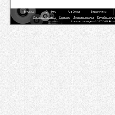
Музыка
Dj mixes
Альбомы
Видеоклипы
Реклама на сайте
Помощь
Администрация
Служба подд
Все права защищены © 2007-2026 Biso