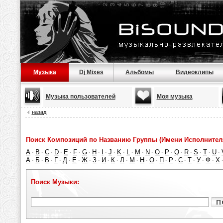
Музыка
Dj Mixes
Альбомы
Видеоклипы
Музыка пользователей
Моя музыка
назад
Поиск Композиций по Названию Группы (Имени Исполнител
A
B
C
D
E
F
G
H
I
J
K
L
M
N
O
P
Q
R
S
T
U
·
·
·
·
·
·
·
·
·
·
·
·
·
·
·
·
·
·
·
·
·
А
Б
В
Г
Д
Е
Ж
З
И
К
Л
М
Н
О
П
Р
С
Т
У
Ф
Х
·
·
·
·
·
·
·
·
·
·
·
·
·
·
·
·
·
·
·
·
Поиск Музыки: