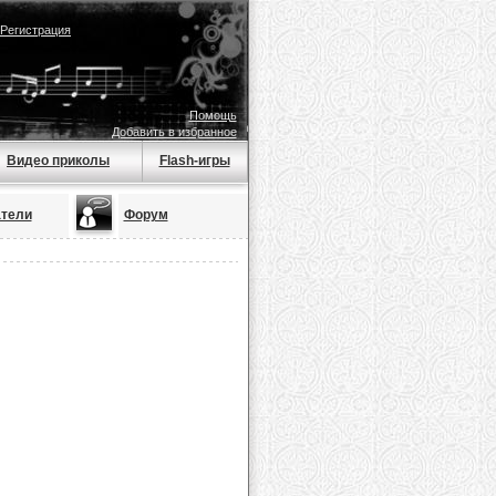
Регистрация
Помощь
Добавить в избранное
Видео приколы
Flash-игры
тели
Форум