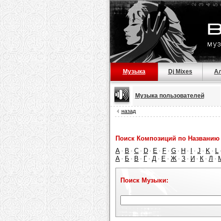
Музыка
Dj Mixes
А
Музыка пользователей
назад
Поиск Композиций по Названию 
A
B
C
D
E
F
G
H
I
J
K
L
·
·
·
·
·
·
·
·
·
·
·
А
Б
В
Г
Д
Е
Ж
З
И
К
Л
·
·
·
·
·
·
·
·
·
·
·
Поиск Музыки: