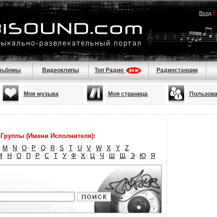
|
Вход
льбомы
Видеоклипы
Топ Радио
Радиостанции
Моя музыка
Моя страница
Пользова
Группы (Имени Исполнителя):
M
N
O
P
Q
R
S
T
U
V
W
X
Y
Z
·
·
·
·
·
·
·
·
·
·
·
·
·
·
М
Н
О
П
Р
С
Т
У
Ф
Х
Ц
Ч
Ш
Щ
Э
Ю
Я
·
·
·
·
·
·
·
·
·
·
·
·
·
·
·
·