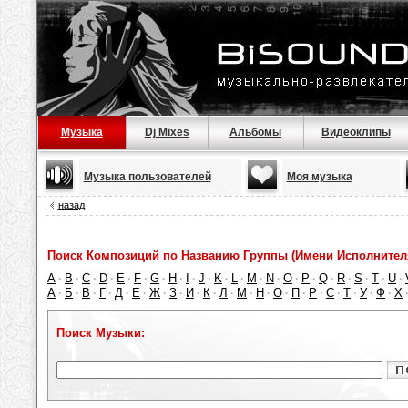
Музыка
Dj Mixes
Альбомы
Видеоклипы
Музыка пользователей
Моя музыка
назад
Поиск Композиций по Названию Группы (Имени Исполнител
A
B
C
D
E
F
G
H
I
J
K
L
M
N
O
P
Q
R
S
T
U
·
·
·
·
·
·
·
·
·
·
·
·
·
·
·
·
·
·
·
·
·
А
Б
В
Г
Д
Е
Ж
З
И
К
Л
М
Н
О
П
Р
С
Т
У
Ф
Х
·
·
·
·
·
·
·
·
·
·
·
·
·
·
·
·
·
·
·
·
Поиск Музыки: