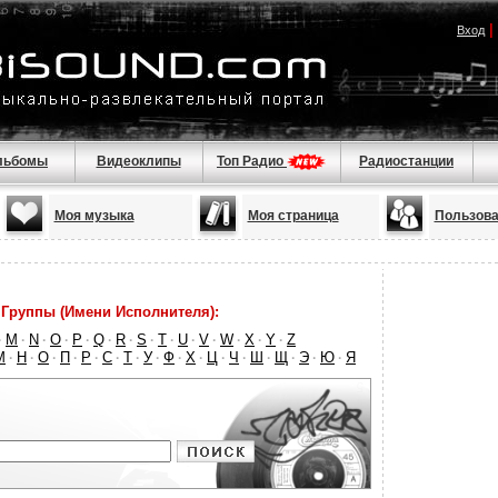
|
Вход
льбомы
Видеоклипы
Топ Радио
Радиостанции
Моя музыка
Моя страница
Пользова
Группы (Имени Исполнителя):
M
N
O
P
Q
R
S
T
U
V
W
X
Y
Z
·
·
·
·
·
·
·
·
·
·
·
·
·
·
М
Н
О
П
Р
С
Т
У
Ф
Х
Ц
Ч
Ш
Щ
Э
Ю
Я
·
·
·
·
·
·
·
·
·
·
·
·
·
·
·
·