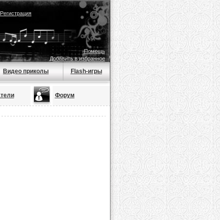
Регистрация
Помощь
Добавить в избранное
Видео приколы
Flash-игры
тели
Форум