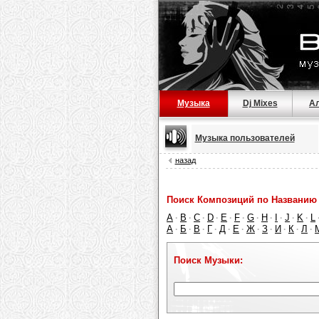
Музыка
Dj Mixes
А
Музыка пользователей
назад
Поиск Композиций по Названию 
A
B
C
D
E
F
G
H
I
J
K
L
·
·
·
·
·
·
·
·
·
·
·
А
Б
В
Г
Д
Е
Ж
З
И
К
Л
·
·
·
·
·
·
·
·
·
·
·
Поиск Музыки: