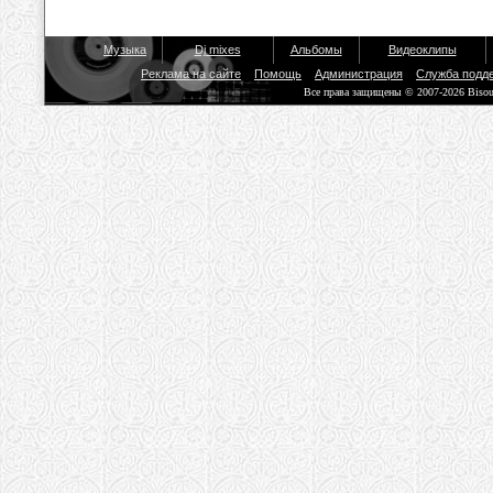
Музыка
Dj mixes
Альбомы
Видеоклипы
Реклама на сайте
Помощь
Администрация
Служба подд
Все права защищены © 2007-2026 Biso