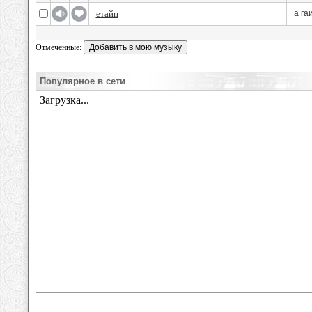
етайп
а га
Отмеченные:
Популярное в сети