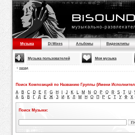
Музыка
Dj Mixes
Альбомы
Видеоклипы
Музыка пользователей
Моя музыка
назад
Поиск Композиций по Названию Группы (Имени Исполнител
A
B
C
D
E
F
G
H
I
J
K
L
M
N
O
P
Q
R
S
T
U
·
·
·
·
·
·
·
·
·
·
·
·
·
·
·
·
·
·
·
·
·
А
Б
В
Г
Д
Е
Ж
З
И
К
Л
М
Н
О
П
Р
С
Т
У
Ф
Х
·
·
·
·
·
·
·
·
·
·
·
·
·
·
·
·
·
·
·
·
Поиск Музыки: