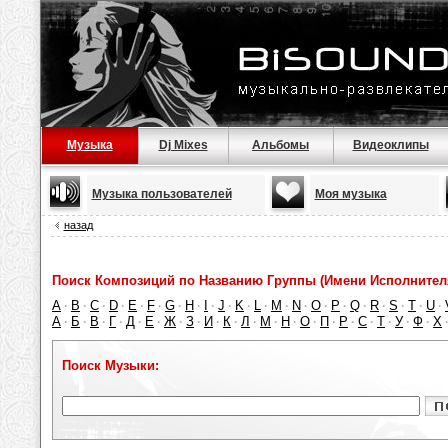
Музыка
Dj Mixes
Альбомы
Видеоклипы
Музыка пользователей
Моя музыка
назад
Поиск Композиций по Названию Группы (Имени Исполнител
A
B
C
D
E
F
G
H
I
J
K
L
M
N
O
P
Q
R
S
T
U
·
·
·
·
·
·
·
·
·
·
·
·
·
·
·
·
·
·
·
·
·
А
Б
В
Г
Д
Е
Ж
З
И
К
Л
М
Н
О
П
Р
С
Т
У
Ф
Х
·
·
·
·
·
·
·
·
·
·
·
·
·
·
·
·
·
·
·
·
Поиск Музыки: