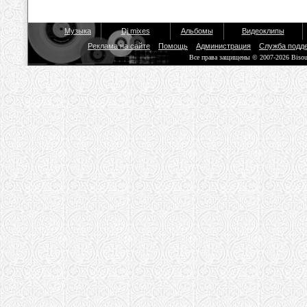
Музыка
Dj mixes
Альбомы
Видеоклипы
Реклама на сайте
Помощь
Администрация
Служба подд
Все права защищены © 2007-2026 Biso