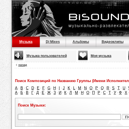
Музыка
Dj Mixes
Альбомы
Видеоклипы
Музыка пользователей
Моя музыка
назад
Поиск Композиций по Названию Группы (Имени Исполнител
A
B
C
D
E
F
G
H
I
J
K
L
M
N
O
P
Q
R
S
T
U
·
·
·
·
·
·
·
·
·
·
·
·
·
·
·
·
·
·
·
·
·
А
Б
В
Г
Д
Е
Ж
З
И
К
Л
М
Н
О
П
Р
С
Т
У
Ф
Х
·
·
·
·
·
·
·
·
·
·
·
·
·
·
·
·
·
·
·
·
Поиск Музыки: