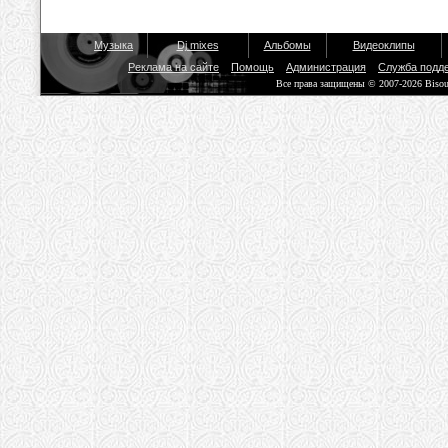
Музыка
Dj mixes
Альбомы
Видеоклипы
Реклама на сайте
Помощь
Администрация
Служба подд
Все права защищены © 2007-2026 Biso