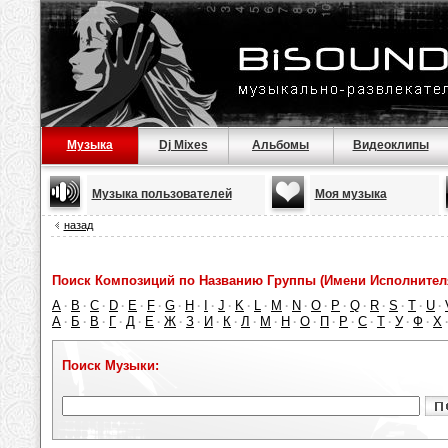
Музыка
Dj Mixes
Альбомы
Видеоклипы
Музыка пользователей
Моя музыка
назад
Поиск Композиций по Названию Группы (Имени Исполнител
A
B
C
D
E
F
G
H
I
J
K
L
M
N
O
P
Q
R
S
T
U
·
·
·
·
·
·
·
·
·
·
·
·
·
·
·
·
·
·
·
·
·
А
Б
В
Г
Д
Е
Ж
З
И
К
Л
М
Н
О
П
Р
С
Т
У
Ф
Х
·
·
·
·
·
·
·
·
·
·
·
·
·
·
·
·
·
·
·
·
Поиск Музыки: