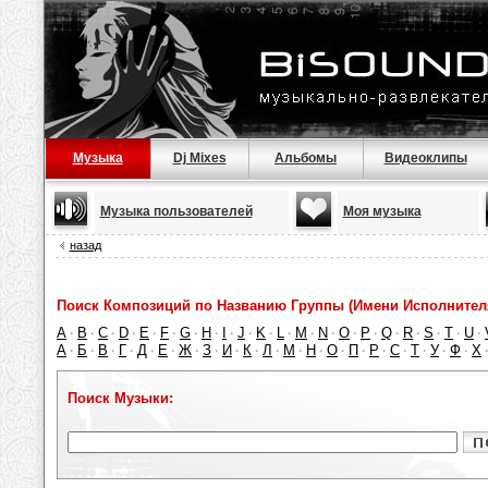
Музыка
Dj Mixes
Альбомы
Видеоклипы
Музыка пользователей
Моя музыка
назад
Поиск Композиций по Названию Группы (Имени Исполнител
A
B
C
D
E
F
G
H
I
J
K
L
M
N
O
P
Q
R
S
T
U
·
·
·
·
·
·
·
·
·
·
·
·
·
·
·
·
·
·
·
·
·
А
Б
В
Г
Д
Е
Ж
З
И
К
Л
М
Н
О
П
Р
С
Т
У
Ф
Х
·
·
·
·
·
·
·
·
·
·
·
·
·
·
·
·
·
·
·
·
Поиск Музыки: