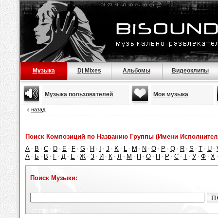
Музыка
Dj Mixes
Альбомы
Видеоклипы
Музыка пользователей
Моя музыка
назад
Поиск Композиций по Названию Группы (Имени Исполнител
A
B
C
D
E
F
G
H
I
J
K
L
M
N
O
P
Q
R
S
T
U
·
·
·
·
·
·
·
·
·
·
·
·
·
·
·
·
·
·
·
·
·
А
Б
В
Г
Д
Е
Ж
З
И
К
Л
М
Н
О
П
Р
С
Т
У
Ф
Х
·
·
·
·
·
·
·
·
·
·
·
·
·
·
·
·
·
·
·
·
Поиск Музыки: