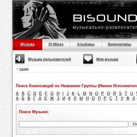
Музыка
Dj Mixes
Альбомы
Видеоклипы
Музыка пользователей
Моя музыка
назад
Поиск Композиций по Названию Группы (Имени Исполнител
A
B
C
D
E
F
G
H
I
J
K
L
M
N
O
P
Q
R
S
T
U
·
·
·
·
·
·
·
·
·
·
·
·
·
·
·
·
·
·
·
·
·
А
Б
В
Г
Д
Е
Ж
З
И
К
Л
М
Н
О
П
Р
С
Т
У
Ф
Х
·
·
·
·
·
·
·
·
·
·
·
·
·
·
·
·
·
·
·
·
Поиск Музыки: