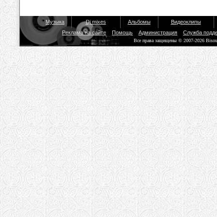
Музыка
Dj mixes
Альбомы
Видеоклипы
Реклама на сайте
Помощь
Администрация
Служба подд
Все права защищены © 2007-2026 Biso