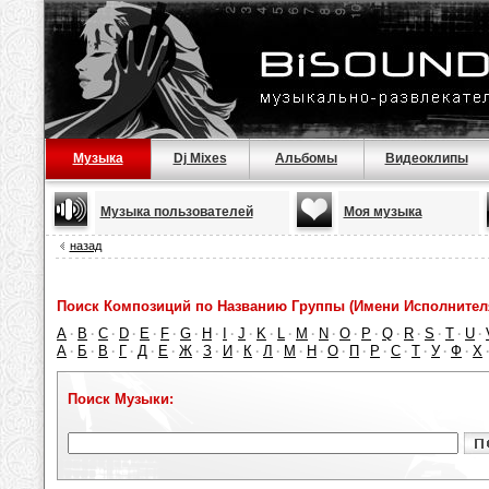
Музыка
Dj Mixes
Альбомы
Видеоклипы
Музыка пользователей
Моя музыка
назад
Поиск Композиций по Названию Группы (Имени Исполнител
A
B
C
D
E
F
G
H
I
J
K
L
M
N
O
P
Q
R
S
T
U
·
·
·
·
·
·
·
·
·
·
·
·
·
·
·
·
·
·
·
·
·
А
Б
В
Г
Д
Е
Ж
З
И
К
Л
М
Н
О
П
Р
С
Т
У
Ф
Х
·
·
·
·
·
·
·
·
·
·
·
·
·
·
·
·
·
·
·
·
Поиск Музыки: