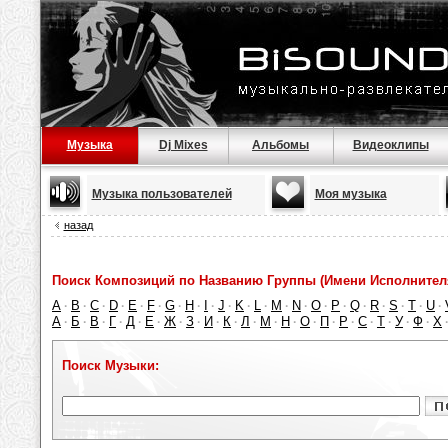
Музыка
Dj Mixes
Альбомы
Видеоклипы
Музыка пользователей
Моя музыка
назад
Поиск Композиций по Названию Группы (Имени Исполнител
A
B
C
D
E
F
G
H
I
J
K
L
M
N
O
P
Q
R
S
T
U
·
·
·
·
·
·
·
·
·
·
·
·
·
·
·
·
·
·
·
·
·
А
Б
В
Г
Д
Е
Ж
З
И
К
Л
М
Н
О
П
Р
С
Т
У
Ф
Х
·
·
·
·
·
·
·
·
·
·
·
·
·
·
·
·
·
·
·
·
Поиск Музыки: