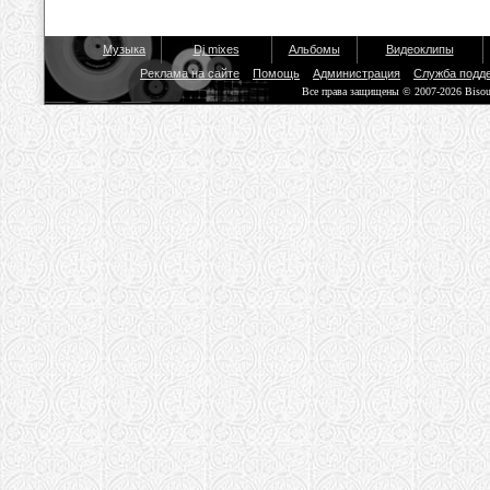
Музыка
Dj mixes
Альбомы
Видеоклипы
Реклама на сайте
Помощь
Администрация
Служба подд
Все права защищены © 2007-2026 Biso