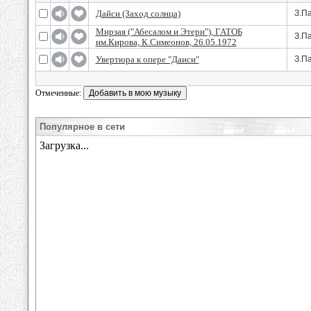
Дайси (Заход солнца)
З.П
Мирзая ("Абесалом и Этери"), ГАТОБ
З.П
им.Кирова, К.Симеонов, 26.05.1972
Увертюра к опере "Даиси"
З.П
Отмеченные:
Популярное в сети