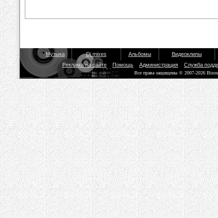
Музыка
Dj mixes
Альбомы
Видеоклипы
Реклама на сайте
Помощь
Администрация
Служба подд
Все права защищены © 2007-2026 Biso