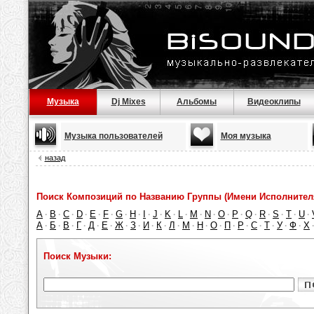
Музыка
Dj Mixes
Альбомы
Видеоклипы
Музыка пользователей
Моя музыка
назад
Поиск Композиций по Названию Группы (Имени Исполнител
A
B
C
D
E
F
G
H
I
J
K
L
M
N
O
P
Q
R
S
T
U
·
·
·
·
·
·
·
·
·
·
·
·
·
·
·
·
·
·
·
·
·
А
Б
В
Г
Д
Е
Ж
З
И
К
Л
М
Н
О
П
Р
С
Т
У
Ф
Х
·
·
·
·
·
·
·
·
·
·
·
·
·
·
·
·
·
·
·
·
Поиск Музыки: