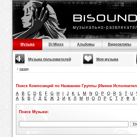
Музыка
Dj Mixes
Альбомы
Видеоклипы
Музыка пользователей
Моя музыка
назад
Поиск Композиций по Названию Группы (Имени Исполнител
A
B
C
D
E
F
G
H
I
J
K
L
M
N
O
P
Q
R
S
T
U
·
·
·
·
·
·
·
·
·
·
·
·
·
·
·
·
·
·
·
·
·
А
Б
В
Г
Д
Е
Ж
З
И
К
Л
М
Н
О
П
Р
С
Т
У
Ф
Х
·
·
·
·
·
·
·
·
·
·
·
·
·
·
·
·
·
·
·
·
Поиск Музыки: