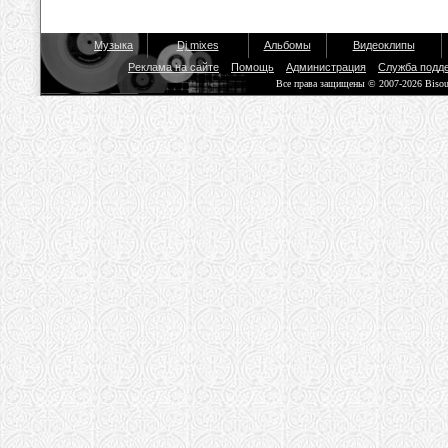
Музыка
Dj mixes
Альбомы
Видеоклипы
Реклама на сайте
Помощь
Администрация
Служба подд
Все права защищены © 2007-2026 Biso