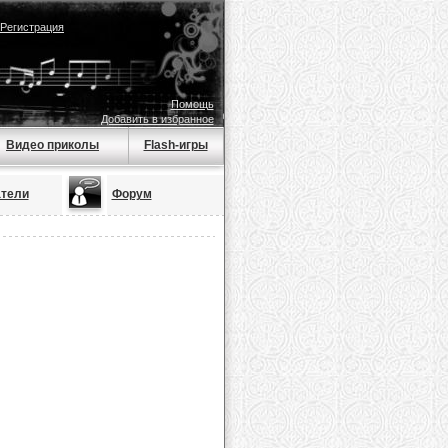
Регистрация
Помощь
Добавить в избранное
Видео приколы
Flash-игры
тели
Форум