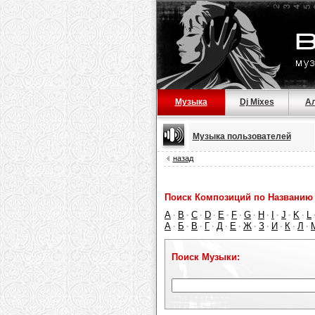
Музыка
Dj Mixes
А
Музыка пользователей
назад
Поиск Композиций по Названию 
A
B
C
D
E
F
G
H
I
J
K
L
·
·
·
·
·
·
·
·
·
·
·
А
Б
В
Г
Д
Е
Ж
З
И
К
Л
·
·
·
·
·
·
·
·
·
·
·
Поиск Музыки: