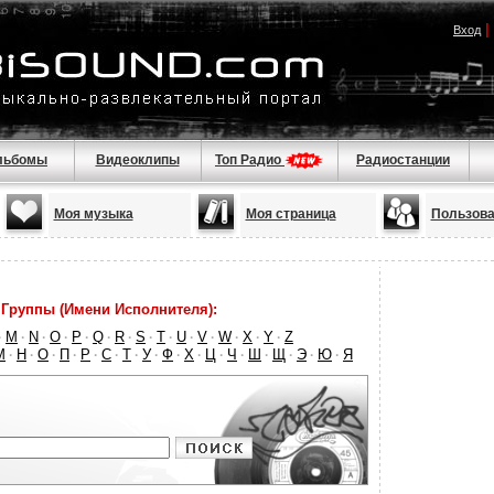
|
Вход
льбомы
Видеоклипы
Топ Радио
Радиостанции
Моя музыка
Моя страница
Пользова
Группы (Имени Исполнителя):
M
N
O
P
Q
R
S
T
U
V
W
X
Y
Z
·
·
·
·
·
·
·
·
·
·
·
·
·
·
М
Н
О
П
Р
С
Т
У
Ф
Х
Ц
Ч
Ш
Щ
Э
Ю
Я
·
·
·
·
·
·
·
·
·
·
·
·
·
·
·
·