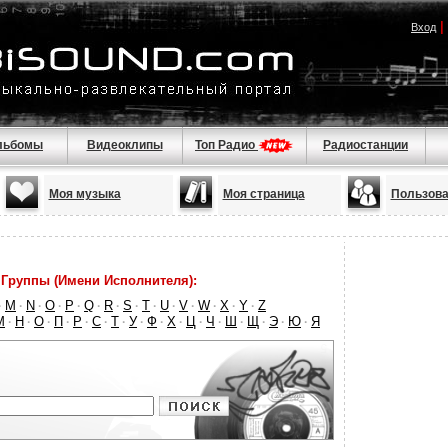
|
Вход
льбомы
Видеоклипы
Топ Радио
Радиостанции
Моя музыка
Моя страница
Пользова
Группы (Имени Исполнителя):
M
N
O
P
Q
R
S
T
U
V
W
X
Y
Z
·
·
·
·
·
·
·
·
·
·
·
·
·
·
М
Н
О
П
Р
С
Т
У
Ф
Х
Ц
Ч
Ш
Щ
Э
Ю
Я
·
·
·
·
·
·
·
·
·
·
·
·
·
·
·
·