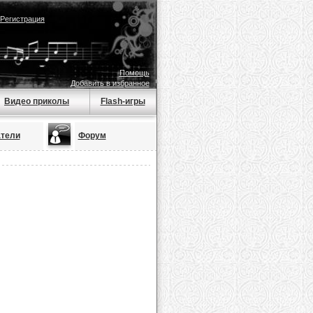
Регистрация
Помощь
Добавить в избранное
Видео приколы
Flash-игры
тели
Форум