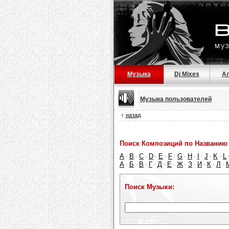
Музыка
Dj Mixes
А
Музыка пользователей
назад
Поиск Композиций по Названию 
A
B
C
D
E
F
G
H
I
J
K
L
·
·
·
·
·
·
·
·
·
·
·
А
Б
В
Г
Д
Е
Ж
З
И
К
Л
·
·
·
·
·
·
·
·
·
·
·
Поиск Музыки: